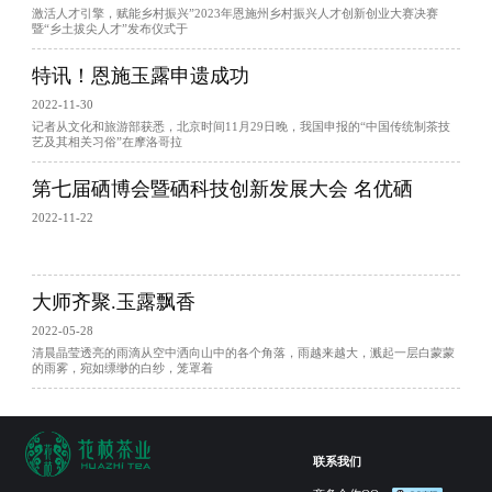
激活人才引擎，赋能乡村振兴”2023年恩施州乡村振兴人才创新创业大赛决赛
暨“乡土拔尖人才”发布仪式于
特讯！恩施玉露申遗成功
2022-11-30
记者从文化和旅游部获悉，北京时间11月29日晚，我国申报的“中国传统制茶技
艺及其相关习俗”在摩洛哥拉
第七届硒博会暨硒科技创新发展大会 名优硒
2022-11-22
大师齐聚.玉露飘香
2022-05-28
清晨晶莹透亮的雨滴从空中洒向山中的各个角落，雨越来越大，溅起一层白蒙蒙
的雨雾，宛如缥缈的白纱，笼罩着
联系我们