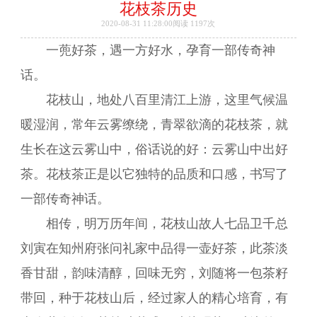
花枝茶历史
2020-08-31 11:28:00阅读
1197次
一蔸好茶，遇一方好水，孕育一部传奇神
话。
花枝山，地处八百里清江上游，这里气候温
暖湿润，常年云雾缭绕，青翠欲滴的花枝茶，就
生长在这云雾山中，俗话说的好：云雾山中出好
茶。花枝茶正是以它独特的品质和口感，书写了
一部传奇神话。
相传，明万历年间，花枝山故人七品卫千总
刘寅在知州府张问礼家中品得一壶好茶，此茶淡
香甘甜，韵味清醇，回味无穷，刘随将一包茶籽
带回，种于花枝山后，经过家人的精心培育，有