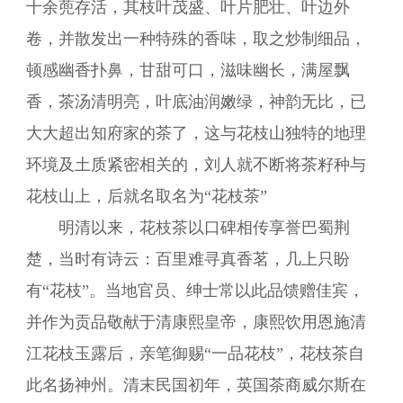
十余蔸存活，其枝叶茂盛、叶片肥壮、叶边外
卷，并散发出一种特殊的香味，取之炒制细品，
顿感幽香扑鼻，甘甜可口，滋味幽长，满屋飘
香，茶汤清明亮，叶底油润嫩绿，神韵无比，已
大大超出知府家的茶了，这与花枝山独特的地理
环境及土质紧密相关的，刘人就不断将茶籽种与
花枝山上，后就名取名为“花枝茶”
明清以来，花枝茶以口碑相传享誉巴蜀荆
楚，当时有诗云：百里难寻真香茗，几上只盼
有“花枝”。当地官员、绅士常以此品馈赠佳宾，
并作为贡品敬献于清康熙皇帝，康熙饮用恩施清
江花枝玉露后，亲笔御赐“一品花枝”，花枝茶自
此名扬神州。清末民国初年，英国茶商威尔斯在