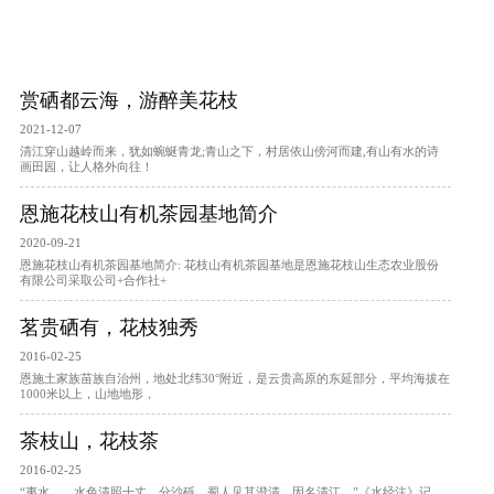
赏硒都云海，游醉美花枝
2021-12-07
清江穿山越岭而来，犹如蜿蜒青龙;青山之下，村居依山傍河而建,有山有水的诗
画田园，让人格外向往！
恩施花枝山有机茶园基地简介
2020-09-21
恩施花枝山有机茶园基地简介: 花枝山有机茶园基地是恩施花枝山生态农业股份
有限公司采取公司+合作社+
茗贵硒有，花枝独秀
2016-02-25
恩施土家族苗族自治州，地处北纬30°附近，是云贵高原的东延部分，平均海拔在
1000米以上，山地地形，
茶枝山，花枝茶
2016-02-25
“夷水……水色清照十丈，分沙砾。蜀人见其澄清，因名清江。”《水经注》记