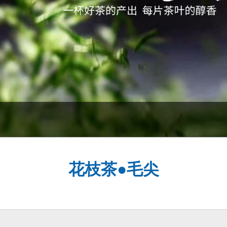
花枝茶●毛尖