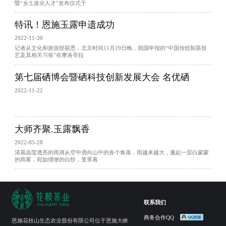
暨“乡土拔尖人才”发布仪式于
特讯！恩施玉露申遗成功
2022-11-30
记者从文化和旅游部获悉，北京时间11月29日晚，我国申报的“中国传统制茶技
艺及其相关习俗”在摩洛哥拉
第七届硒博会暨硒科技创新发展大会 名优硒
2022-11-22
大师齐聚.玉露飘香
2022-05-28
清晨晶莹透亮的雨滴从空中洒向山中的各个角落，雨越来越大，溅起一层白蒙蒙
的雨雾，宛如缥缈的白纱，笼罩着
联系我们
商务合作QQ
恩施花枝山生态农业股份有限公司位于恩施大峡