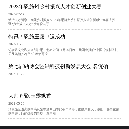
2023年恩施州乡村振兴人才创新创业大赛
2023-07-14
激活人才引擎，赋能乡村振兴”2023年恩施州乡村振兴人才创新创业大赛决赛
暨“乡土拔尖人才”发布仪式于
特讯！恩施玉露申遗成功
2022-11-30
记者从文化和旅游部获悉，北京时间11月29日晚，我国申报的“中国传统制茶技
艺及其相关习俗”在摩洛哥拉
第七届硒博会暨硒科技创新发展大会 名优硒
2022-11-22
大师齐聚.玉露飘香
2022-05-28
清晨晶莹透亮的雨滴从空中洒向山中的各个角落，雨越来越大，溅起一层白蒙蒙
的雨雾，宛如缥缈的白纱，笼罩着