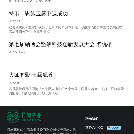
暨“乡土拔尖人才”发布仪式于
特讯！恩施玉露申遗成功
2022-11-30
记者从文化和旅游部获悉，北京时间11月29日晚，我国申报的“中国传统制茶技
艺及其相关习俗”在摩洛哥拉
第七届硒博会暨硒科技创新发展大会 名优硒
2022-11-22
大师齐聚.玉露飘香
2022-05-28
清晨晶莹透亮的雨滴从空中洒向山中的各个角落，雨越来越大，溅起一层白蒙蒙
的雨雾，宛如缥缈的白纱，笼罩着
联系我们
商务合作QQ
恩施花枝山生态农业股份有限公司位于恩施大峡