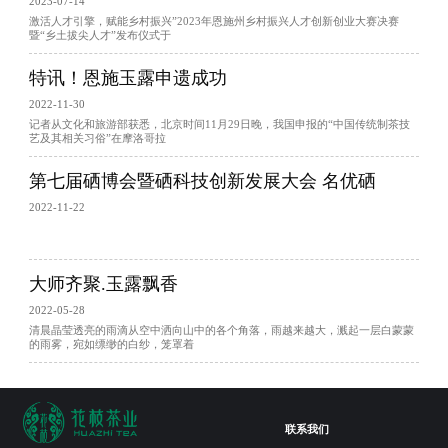
2023-07-14
激活人才引擎，赋能乡村振兴”2023年恩施州乡村振兴人才创新创业大赛决赛
暨“乡土拔尖人才”发布仪式于
特讯！恩施玉露申遗成功
2022-11-30
记者从文化和旅游部获悉，北京时间11月29日晚，我国申报的“中国传统制茶技
艺及其相关习俗”在摩洛哥拉
第七届硒博会暨硒科技创新发展大会 名优硒
2022-11-22
大师齐聚.玉露飘香
2022-05-28
清晨晶莹透亮的雨滴从空中洒向山中的各个角落，雨越来越大，溅起一层白蒙蒙
的雨雾，宛如缥缈的白纱，笼罩着
联系我们